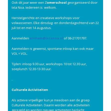
Ook dit jaar weer een Z
omerschool
georganiseerd door
Ixta Noa. Iedereen is welkom.
Herstelgerichte en creatieve workshops voor
volwassenen. Elke dinsdag- en donderdagochtend van 22
juli tot en met 14 augustus.
Aanmelden
arnhem@ixtanoa.nl
of 06-21701797.
Aanmelden is gewenst, spontane inloop kan ook maar
VOL = VOL.
Tijden: inloop 9.30 uur, workshops 10 tot 12.30 uur,
soeplunch 12.30-13-30 uur.
.
Culturele Activiteiten
Als actieve vrijwilliger kun je meedoen aan de groep
Culturele Activiteiten. Daarin worden alle activiteiten
geregeld en worden nieuwe activiteiten bedacht.